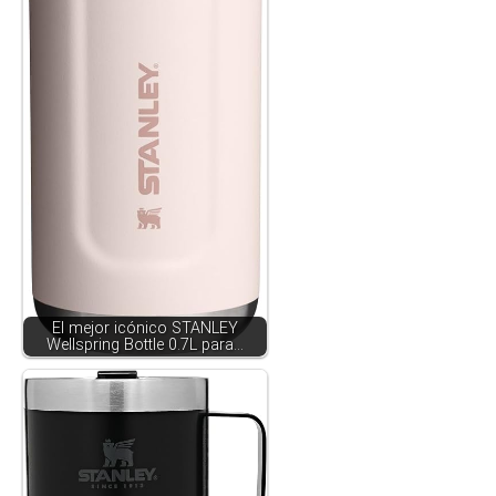
El mejor icónico STANLEY
Wellspring Bottle 0.7L para…