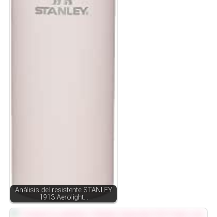
Análisis del resistente STANLEY
1913 Aerolight…