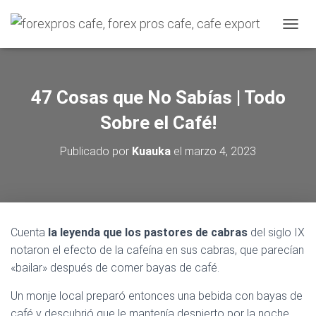
C
A
M
B
I
47 Cosas que No Sabías | Todo
A
R
Sobre el Café!
M
O
Publicado por
Kuauka
el
marzo 4, 2023
D
O
D
E
N
A
Cuenta
la leyenda que los pastores de cabras
del siglo IX
V
notaron el efecto de la cafeína en sus cabras, que parecían
E
G
«bailar» después de comer bayas de café.
A
C
Un monje local preparó entonces una bebida con bayas de
I
café y descubrió que le mantenía despierto por la noche,