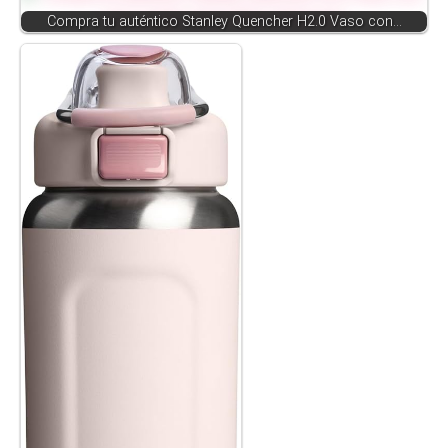
Compra tu auténtico Stanley Quencher H2.0 Vaso con…