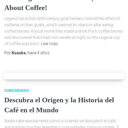
About Coffee!
Legend has it that ninth-century goat herders noticed the effect of
caffeine on their goats, which seemed to «dance» after eating
coffee berries. A local monk then made a drink from coffee berries
and discovered that it kept him awake at night, so the original cup
of coffee was born.
Leer más
Por
Kuauka
, hace
4 años
CURIOSIDADES
Descubra el Origen y la Historia del
Café en el Mundo
Nadie sabe exactamente cómo o cuándo se descubrió el café,
aunque hay muchas leyendas y curiosidades sobre su origen. Y