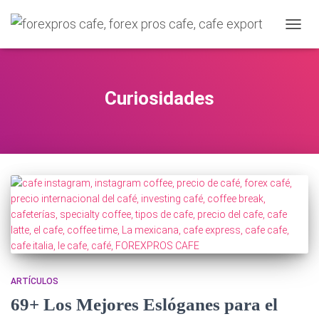
C
A
M
B
I
Curiosidades
A
R
M
O
D
O
D
E
N
A
V
E
G
A
ARTÍCULOS
C
69+ Los Mejores Eslóganes para el
I