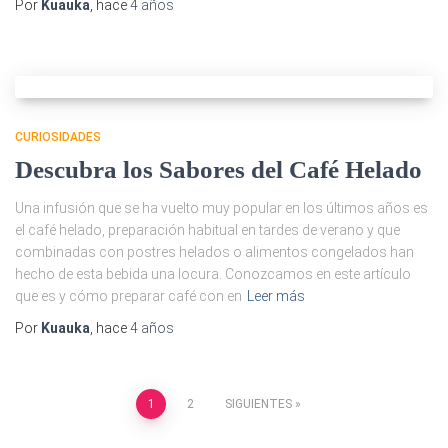
Por
Kuauka
, hace
4 años
CURIOSIDADES
Descubra los Sabores del Café Helado
Una infusión que se ha vuelto muy popular en los últimos años es
el café helado, preparación habitual en tardes de verano y que
combinadas con postres helados o alimentos congelados han
hecho de esta bebida una locura. Conozcamos en este artículo
que es y cómo preparar café con en
Leer más
Por
Kuauka
, hace
4 años
P
1
2
SIGUIENTES