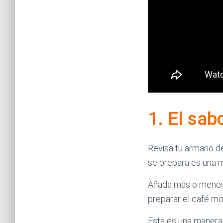
1. El sab
Revisa tu armario d
se prepara es una m
Añada más o menos 
preparar el
café mo
Esta es una manera 