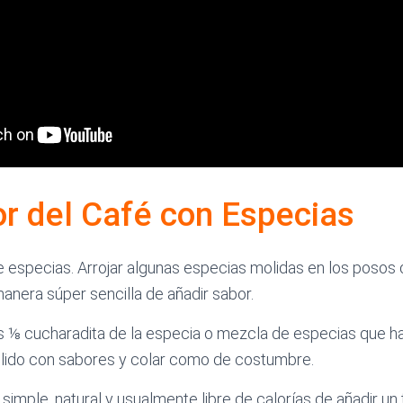
or del Café con Especias
e especias. Arrojar algunas especias molidas en los posos 
anera súper sencilla de añadir sabor.
⅛ cucharadita de la especia o mezcla de especias que ha
lido con sabores
y colar como de costumbre.
simple, natural y usualmente libre de calorías de añadir un