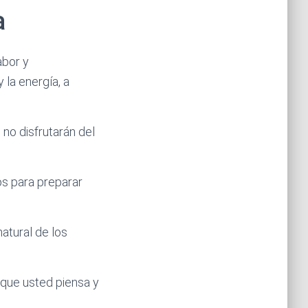
a
abor y
 la energía, a
no disfrutarán del
os para preparar
atural de los
 que usted piensa y