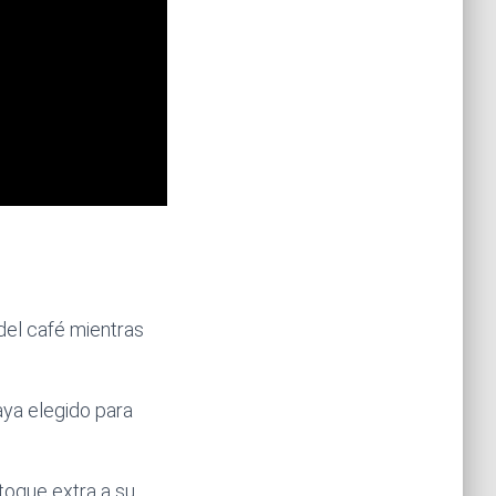
del café mientras
ya elegido para
 toque extra a su