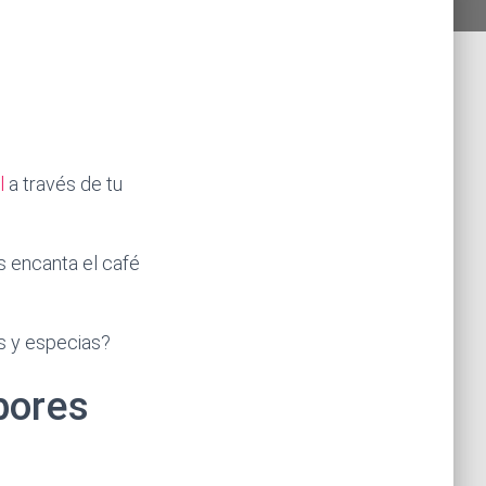
l
a través de tu
s encanta el café
s y especias?
bores