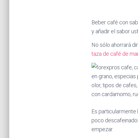
Beber café con sabo
y añadir el sabor us
No sólo ahorrará di
taza de café de ma
Es particularmente 
poco descafeinados
empezar.
mejor caf