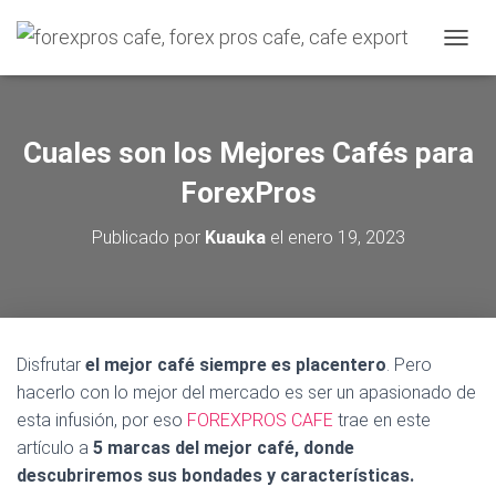
C
A
M
B
I
Cuales son los Mejores Cafés para
A
R
ForexPros
M
O
Publicado por
Kuauka
el
enero 19, 2023
D
O
D
E
N
A
Disfrutar
el mejor café siempre es placentero
. Pero
V
hacerlo con lo mejor del mercado es ser un apasionado de
E
G
esta infusión, por eso
FOREXPROS CAFE
trae en este
A
artículo a
5 marcas del mejor café, donde
C
descubriremos sus bondades y características.
I