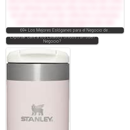
69+ Los Mejores Eslóganes para el Negocio de…
Exportar Café a los Estados Unidos | un buen
Negocio?