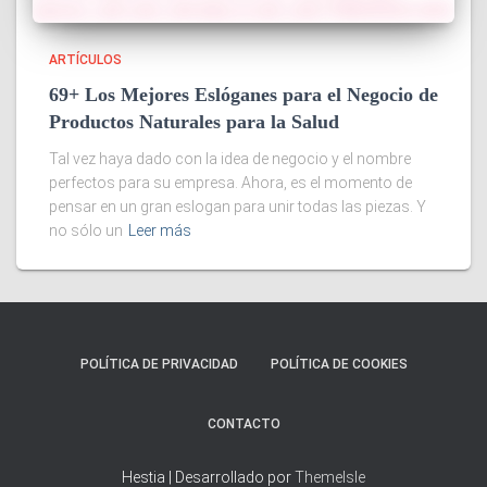
ARTÍCULOS
69+ Los Mejores Eslóganes para el Negocio de
Productos Naturales para la Salud
Tal vez haya dado con la idea de negocio y el nombre
perfectos para su empresa. Ahora, es el momento de
pensar en un gran eslogan para unir todas las piezas. Y
no sólo un
Leer más
POLÍTICA DE PRIVACIDAD
POLÍTICA DE COOKIES
CONTACTO
Hestia | Desarrollado por
ThemeIsle