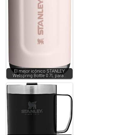
El mejor icónico STANLEY
Wellspring Bottle 0.7L para…