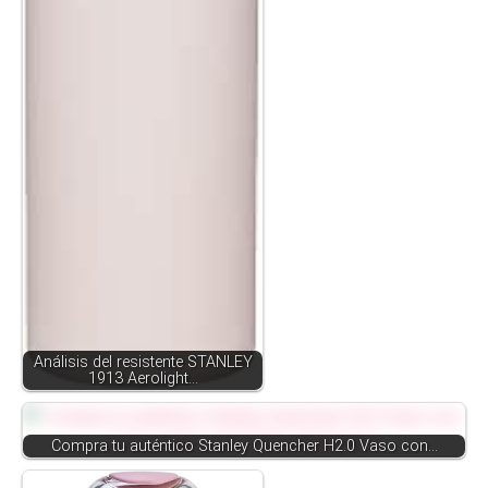
Análisis del resistente STANLEY
1913 Aerolight…
Compra tu auténtico Stanley Quencher H2.0 Vaso con…