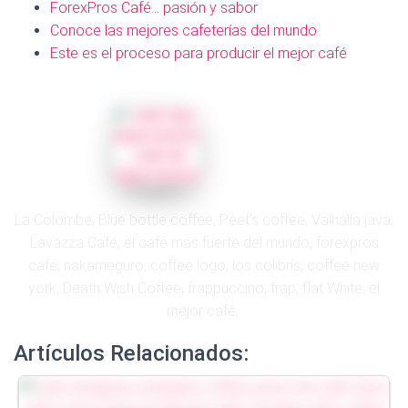
ForexPros Café… pasión y sabor
Conoce las mejores cafeterías del mundo
Este es el proceso para producir el mejor café
La Colombe, Blue bottle coffee, Peet’s coffee, Valhalla java,
Lavazza Café, el café más fuerte del mundo, forexpros
café, nakameguro, coffee logo, los colibrís, coffee new
york, Death Wish Coffee, frappuccino, frap, flat White, el
mejor café,
Artículos Relacionados: