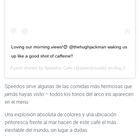
Loving our morning views!😍 @thehughjackman waking us
up like a good shot of caffeine!!
A post shared by
Speedos Cafe
(@speedoscafe) on
Aug 19, 2019 at 4:09pm PDT
Speedos sirve algunas de las comidas más hermosas que
jamás hayas visto – todos los tonos del arco iris aparecen
en el menú.
Una explosión absoluta de colores y una ubicación
pintoresca frente al mar hacen de este café el más
inestable del mundo, sin lugar a dudas.