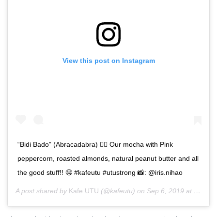
View this post on Instagram
“Bidi Bado” (Abracadabra) 🧙‍♂️ Our mocha with Pink
peppercorn, roasted almonds, natural peanut butter and all
the good stuff!! 🤤 #kafeutu #utustrong 📸: @iris.nihao
A post shared by
Kafe UTU
(@kafeutu) on
Sep 6, 2019 at 12:05am PDT