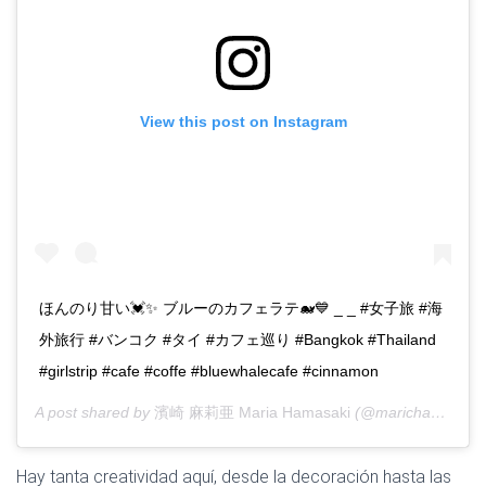
View this post on Instagram
ほんのり甘い💓✨ ブルーのカフェラテ🐋💙 _ _ #女子旅 #海
外旅行 #バンコク #タイ #カフェ巡り #Bangkok #Thailand
#girlstrip #cafe #coffe #bluewhalecafe #cinnamon
A post shared by
濱崎 麻莉亜 Maria Hamasaki
(@marichan_days) on
Hay tanta creatividad aquí, desde la decoración hasta las