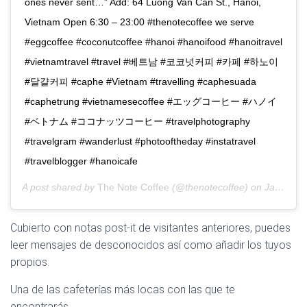
ones never sent…” Add: 64 Luong Van Can St., Hanoi,
Vietnam Open 6:30 – 23:00 #thenotecoffee we serve
#eggcoffee #coconutcoffee #hanoi #hanoifood #hanoitravel
#vietnamtravel #travel #베트남 #코코넛커피 #카페 #하노이
#달걀커피 #caphe #Vietnam #travelling #caphesuada
#caphetrung #vietnamesecoffee #エッグコーヒー #ハノイ
#ベトナム #ココナッツコーヒー #travelphotography
#travelgram #wanderlust #photooftheday #instatravel
#travelblogger #hanoicafe
A post shared by
The Note Coffee
(@thenotecoffee) on
Jan 15, 2020 at 12:25am PST
Cubierto con notas post-it de visitantes anteriores, puedes
leer mensajes de desconocidos así como añadir los tuyos
propios.
Una de las cafeterías más locas con las que te
encontrarás.