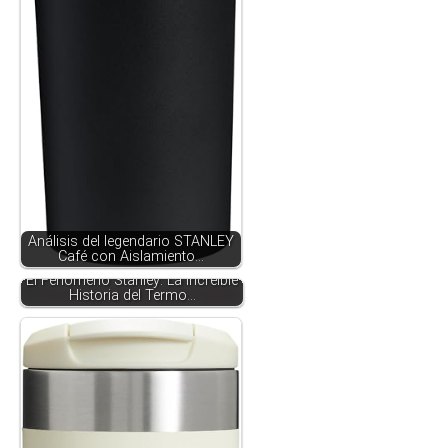
Análisis del legendario STANLEY
Café con Aislamiento…
El Fenómeno Stanley: La Increíble
Historia del Termo…