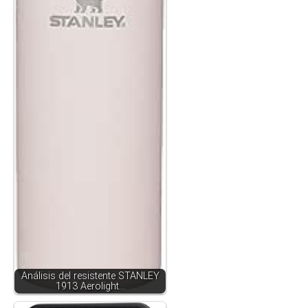
Análisis del resistente STANLEY
1913 Aerolight…