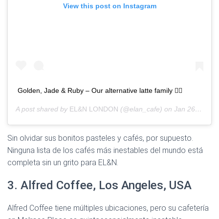
View this post on Instagram
Golden, Jade & Ruby – Our alternative latte family 👌🏽
A post shared by
EL&N LONDON
(@elan_cafe) on
Jan 26, 2020 at 9:47am PST
Sin olvidar sus bonitos pasteles y cafés, por supuesto.
Ninguna lista de los cafés más inestables del mundo está
completa sin un grito para EL&N.
3. Alfred Coffee, Los Angeles, USA
Alfred Coffee tiene múltiples ubicaciones, pero su cafetería