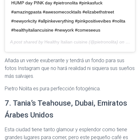
HUMP day PINK day #pietronolita #pinkasfuck
#amazingpasta #awesomecocktails #elizabethstreet
#newyorkcity #allpinkeverything #pinkpositivevibes #nolita
#healthyitaliancuisine #newyork #comeseeus
A post shared by
Healthy Italian cuisine
(@pietronolita) on
Oct 24
Añada un verde exuberante y tendrá un fondo para sus
fotos Instagram que no hará realidad ni siquiera sus sueños
más salvajes.
Pietro Nolita es pura perfección fotogénica.
7. Tania’s Teahouse, Dubai, Emiratos
Árabes Unidos
Esta ciudad tiene tanto glamour y esplendor como tiene
grandes lugares para comer, pero este pequeño café es