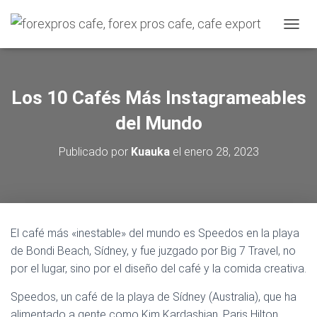
C
A
M
B
I
Los 10 Cafés Más Instagrameables
A
R
del Mundo
M
O
Publicado por
Kuauka
el
enero 28, 2023
D
O
D
E
N
A
El café más «inestable» del mundo es Speedos en la playa
V
de Bondi Beach, Sídney, y fue juzgado por Big 7 Travel, no
E
G
por el lugar, sino por el diseño del café y la comida creativa.
A
C
Speedos, un café de la playa de Sídney (Australia), que ha
I
alimentado a gente como Kim Kardashian, Paris Hilton,