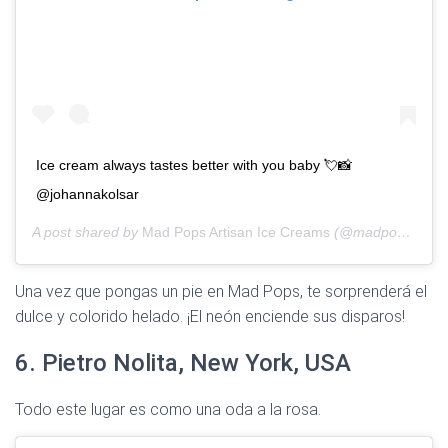
Ice cream always tastes better with you baby 💘📸
@johannakolsar
A post shared by
Mad Pops Artisan Ice Creams
(@madpopsbali) on
Una vez que pongas un pie en Mad Pops, te sorprenderá el
dulce y colorido helado. ¡El neón enciende sus disparos!
6. Pietro Nolita, New York, USA
Todo este lugar es como una oda a la rosa.