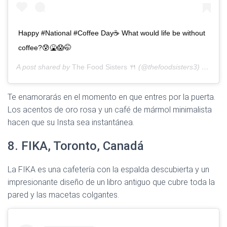
Happy #National #Coffee Day☕️ What would life be without
coffee?😰🤮😱🤭
A post shared by
The Food Sisters 🍴
(@thefoodsisters3) on
Sep 
Te enamorarás en el momento en que entres por la puerta.
Los acentos de oro rosa y un café de mármol minimalista
hacen que su Insta sea instantánea.
8. FIKA, Toronto, Canadá
La FIKA es una cafetería con la espalda descubierta y un
impresionante diseño de un libro antiguo que cubre toda la
pared y las macetas colgantes.