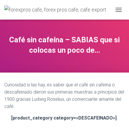
C
A
M
B
I
Café sin cafeína – SABIAS que si
A
R
colocas un poco de…
M
O
D
O
D
E
Curiosidad si las hay, es saber que el café sin cafeína o
N
A
descafeinado dieron sus primeras muestras a principios del
V
1900 gracias Ludwig Roselius, un comerciante amante del
E
café.
Café sin cafeína
G
A
[product_category category=»DESCAFEINADO»]
C
I