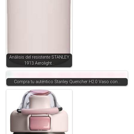
Análisis del resistente STANLEY
1913 Aerolight…
Compra tu auténtico Stanley Quencher H2.0 Vaso con…