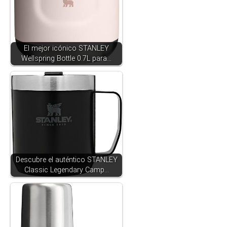
El mejor icónico STANLEY
Wellspring Bottle 0.7L para…
Descubre el auténtico STANLEY
Classic Legendary Camp…