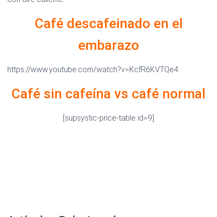
Café descafeinado en el
embarazo
https://www.youtube.com/watch?v=KcfR6KVTQe4
Café sin cafeína vs café normal
[supsystic-price-table id=9]
cafe descafeinado, descafeinado, nescafe descafeinado,
cafe descafeinado en grano, Las embarazadas pueden
tomar cafe, cafe en grano, el cafe descafeinado tiene
cafeina, cafe gourmet , gano cafe, mejor cafe
descafeinado, propiedades del cafe descafeinado, cafeina
cafe, cafe molido