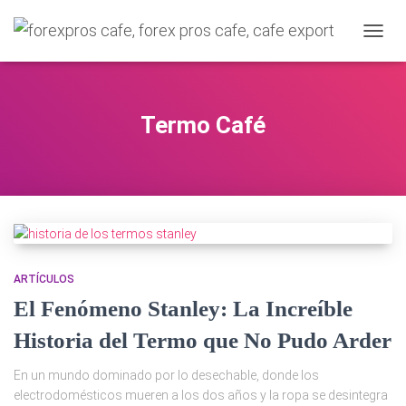
CAMBI
Termo Café
ARTÍCULOS
El Fenómeno Stanley: La Increíble
Historia del Termo que No Pudo Arder
En un mundo dominado por lo desechable, donde los
electrodomésticos mueren a los dos años y la ropa se desintegra