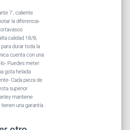
e 7 , caliente
otar la diferencia-
 portavasos
ta calidad 18/8,
 para durar toda la
mica cuenta con una
hielo- Puedes meter
una gota helada
ente- Cada pieza de
esta superior
anley mantiene
tienen una garantía
er otro