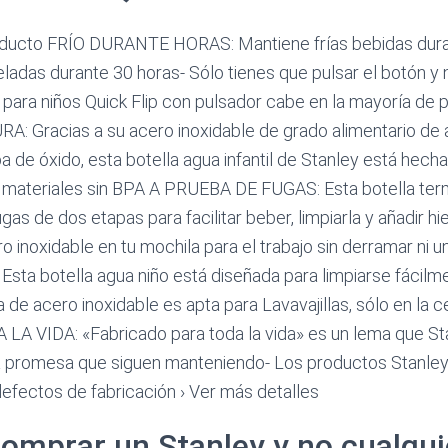
ducto FRÍO DURANTE HORAS: Mantiene frías bebidas durant
ladas durante 30 horas- Sólo tienes que pulsar el botón y n
 para niños Quick Flip con pulsador cabe en la mayoría de
 Gracias a su acero inoxidable de grado alimentario de al
a de óxido, esta botella agua infantil de Stanley está hecha
n materiales sin BPA A PRUEBA DE FUGAS: Esta botella ter
ugas de dos etapas para facilitar beber, limpiarla y añadir 
o inoxidable en tu mochila para el trabajo sin derramar ni 
sta botella agua niño está diseñada para limpiarse fácilm
 de acero inoxidable es apta para Lavavajillas, sólo en la c
 VIDA: «Fabricado para toda la vida» es un lema que St
 promesa que siguen manteniendo- Los productos Stanley 
defectos de fabricación › Ver más detalles
omprar un Stanley y no cualqui