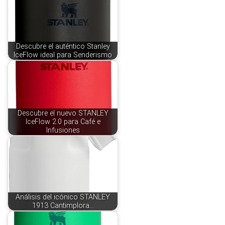
Descubre el auténtico Stanley
IceFlow ideal para Senderismo
Descubre el nuevo STANLEY
IceFlow 2.0 para Café e
Infusiones
Análisis del icónico STANLEY
1913 Cantimplora…