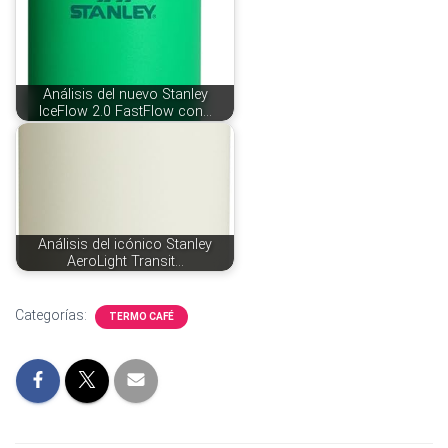
Análisis del nuevo Stanley
IceFlow 2.0 FastFlow con…
Análisis del icónico Stanley
AeroLight Transit…
Categorías:
TERMO CAFÉ