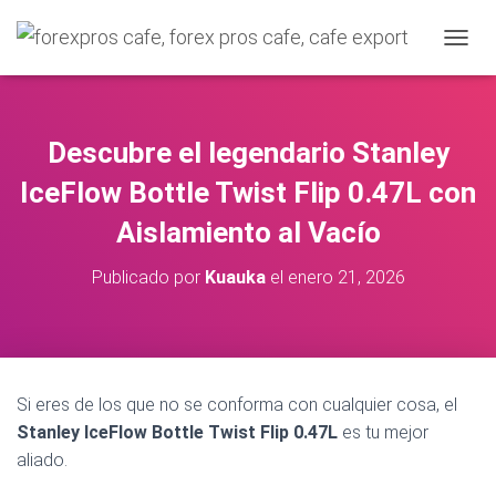
CAMBI
Descubre el legendario Stanley
IceFlow Bottle Twist Flip 0.47L con
Aislamiento al Vacío
Publicado por
Kuauka
el
enero 21, 2026
Si eres de los que no se conforma con cualquier cosa, el
Stanley IceFlow Bottle Twist Flip 0.47L
es tu mejor
aliado.