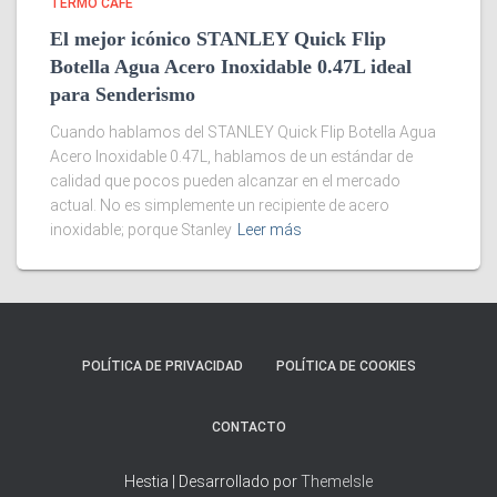
TERMO CAFÉ
El mejor icónico STANLEY Quick Flip
Botella Agua Acero Inoxidable 0.47L ideal
para Senderismo
Cuando hablamos del STANLEY Quick Flip Botella Agua
Acero Inoxidable 0.47L, hablamos de un estándar de
calidad que pocos pueden alcanzar en el mercado
actual. No es simplemente un recipiente de acero
inoxidable; porque Stanley
Leer más
POLÍTICA DE PRIVACIDAD
POLÍTICA DE COOKIES
CONTACTO
Hestia | Desarrollado por
ThemeIsle