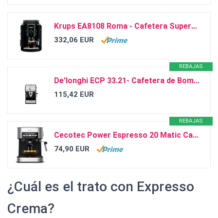
Krups EA8108 Roma - Cafetera Superautomática, 15 bares, molinillo de café cónico de metal, con...
332,06 EUR
REBAJAS
De'longhi ECP 33.21- Cafetera de Bomba Tradicional para Espresso y Cappuccino, para Café Molido y...
115,42 EUR
REBAJAS
Cecotec Power Espresso 20 Matic Cafetera, Presión 20 Bares, 1,5L, Brazo Doble Salida, Vaporizador,...
74,90 EUR
¿Cuál es el trato con Expresso
Crema?