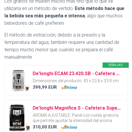
Los granos se muelen mucho más fino que lo que se
utilizaría en un método de vertido.
Este método hace que
la bebida sea más pequeña e intensa
, algo que muchos
bebedores de café prefieren.
El método de extracción, debido a la presión y la
temperatura del agua, también requiere una cantidad de
tiempo mucho menor que cuando se prepara el café
manualmente.
REBAJAS
De'longhi ECAM 23.420.SB - Cafetera Superautomática 15 Bares de Presión, Espresso y Cappuccino,...
Dimensiones del producto: 43 x 23.8 x 33.8 cm
399,99 EUR
De'longhi Magnifica S - Cafetera Superautomática con 15 Bares de Presión, Cafetera para Espresso y...
AROMA AJUSTABLE: Panel con rueda giratoria
que permite ajustar la intensidad del aroma
310,00 EUR