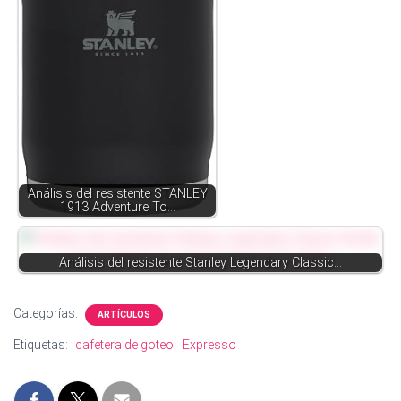
Análisis del resistente STANLEY
1913 Adventure To…
Análisis del resistente Stanley Legendary Classic…
Categorías:
ARTÍCULOS
Etiquetas:
cafetera de goteo
Expresso