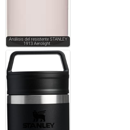
Análisis del resistente STANLEY
1913 Aerolight…