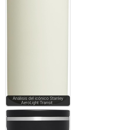
Análisis del icónico Stanley
AeroLight Transit…