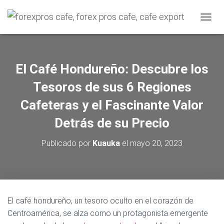
C
A
M
B
I
El Café Hondureño: Descubre los
A
R
Tesoros de sus 6 Regiones
M
O
Cafeteras y el Fascinante Valor
D
Detrás de su Precio
O
D
E
Publicado por
Kuauka
el
mayo 20, 2023
N
A
V
E
G
A
El café hondureño, un tesoro oculto en el corazón de
C
Centroamérica, se alza como un protagonista emergente
I