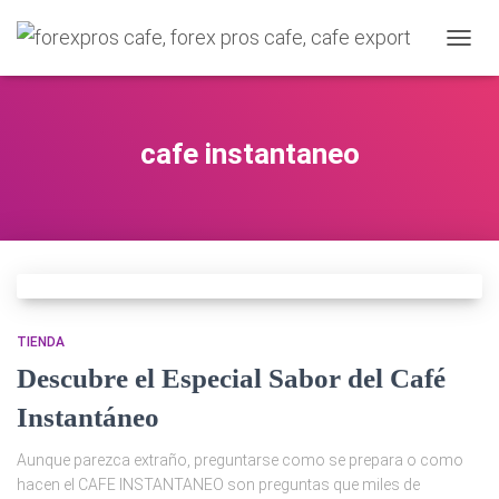
C
A
M
B
I
cafe instantaneo
A
R
M
O
D
O
D
E
N
TIENDA
A
Descubre el Especial Sabor del Café
V
E
Instantáneo
G
A
C
Aunque parezca extraño, preguntarse como se prepara o como
I
hacen el CAFE INSTANTANEO son preguntas que miles de