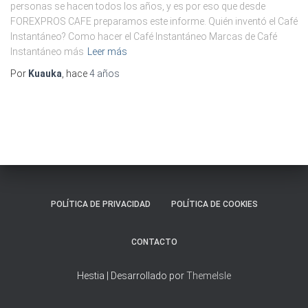
Ó
personas se hacen todos los años, y es por eso que desde
N
FOREXPROS CAFE preparamos este informe. Quién inventó el Café
Instantáneo? Como hacer el Café Instantáneo Marcas de Café
Instantáneo más
Leer más
Por
Kuauka
, hace
4 años
POLÍTICA DE PRIVACIDAD
POLÍTICA DE COOKIES
CONTACTO
Hestia | Desarrollado por
ThemeIsle