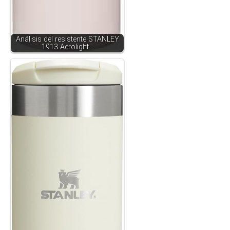
Análisis del resistente STANLEY
1913 Aerolight…