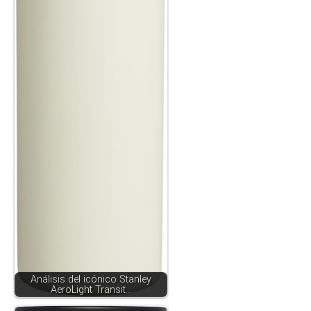
Análisis del icónico Stanley
AeroLight Transit…