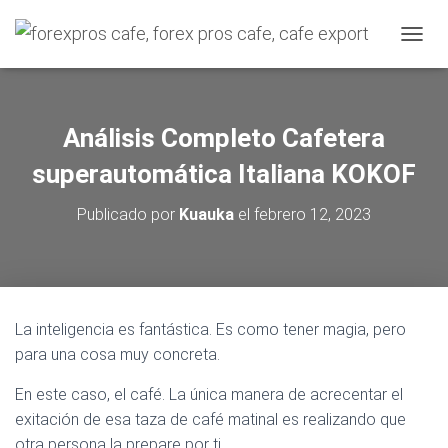
C
A
M
B
I
Análisis Completo Cafetera
A
R
superautomática Italiana KOKOF
M
O
Publicado por
Kuauka
el
febrero 12, 2023
D
O
D
E
N
A
La inteligencia es fantástica. Es como tener magia, pero
V
para una cosa muy concreta.
E
G
A
En este caso, el café. La única manera de acrecentar el
C
exitación de esa taza de café matinal es realizando que
I
otra persona la prepare por ti.