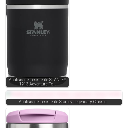
Análisis del resistente STANLEY
1913 Adventure To…
Análisis del resistente Stanley Legendary Classic…