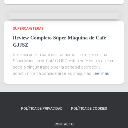
SUPERCAFETERAS
Review Completo Súper Máquina de Café
GJJSZ
Si desea que su cafetera trabaje por , lo mejor es una
Súper Máquina de Café GJJSZ: estas cafeteras requieren
poco o ningún trabajo por la parte del operador y
acostumbran a considerarse las máquinas
Leer más
POLÍTICA DE PRIVACIDAD
POLÍTICA DE COOKIES
CONTACTO