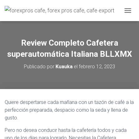
C
A
M
B
I
Review Completo Cafetera
A
R
superautomática Italiana BLLXMX
M
O
Publicado por
Kuauka
el
febrero 12, 2023
D
O
D
E
N
A
Quiere despertarse cada mañana con un tazón de café a la
V
perfección preparada, despacio como la seda y llena de
E
G
gusto.
A
C
Pero no desea conducir hasta la cafetería todos y cada
I
uno de los días para lograrlo. Necesitas la Cafetera