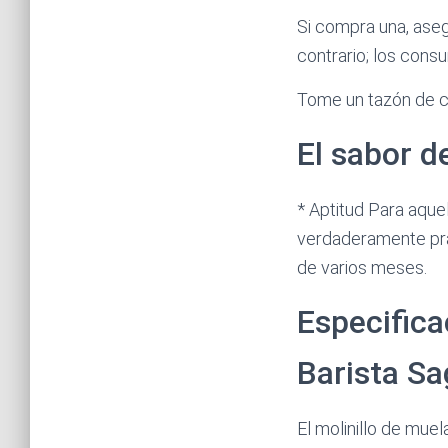
Si compra una, aseg
contrario; los cons
Tome un tazón de c
El sabor d
* Aptitud Para aque
verdaderamente prác
de varios meses.
Especific
Barista Sa
El molinillo de mue