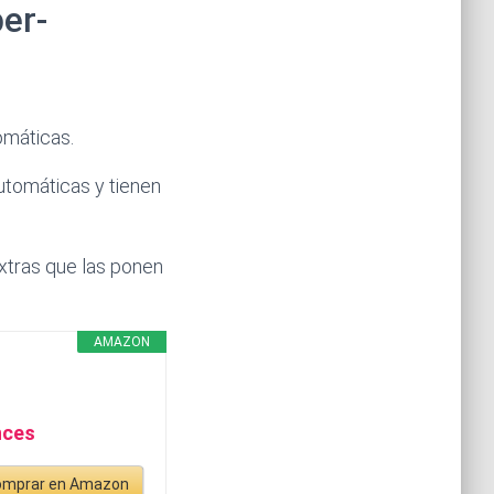
per-
omáticas.
tomáticas y tienen
xtras que las ponen
AMAZON
nces
omprar en Amazon