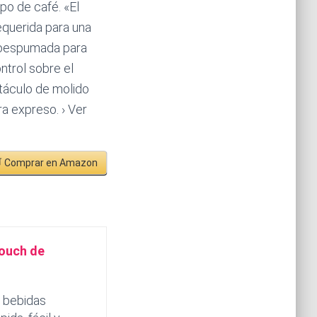
po de café. «El
equerida para una
croespumada para
ontrol sobre el
ptáculo de molido
ra expreso. › Ver
 Comprar en Amazon
Touch de
s bebidas