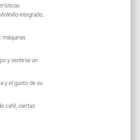
rísticas
olinillo integrado,
s: máquinas
po y sentirse un
a y el gusto de su
e café, ciertas