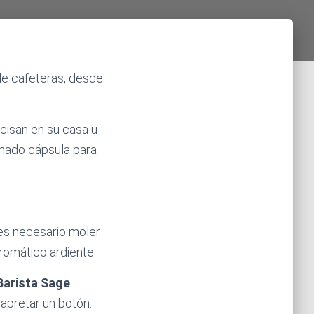
de cafeteras, desde
cisan en su casa u
lamado cápsula para
 es necesario moler
romático ardiente.
Barista Sage
 apretar un botón.