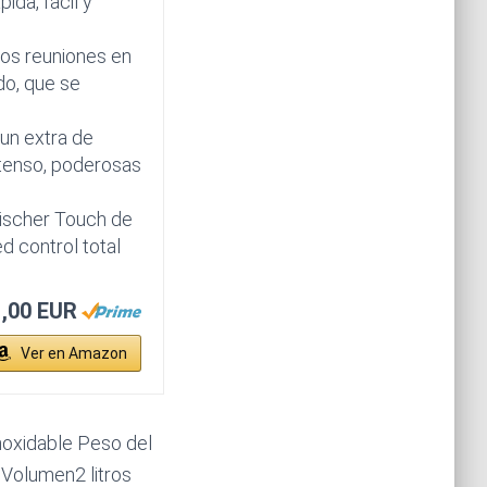
ida, fácil y
dos reuniones en
do, que se
 un extra de
intenso, poderosas
tischer Touch de
d control total
1,00 EUR
Ver en Amazon
xidable Peso del
Volumen2 litros