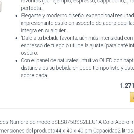
favoritas (por ejemplo, espresso, cappuccino,..) ráp
perfecta...
Elegante y moderno diseño: excepcional resulta
impresionante estilo en aspecto de acero cepilla
integra en cualquier...
'Dale a tu bebida favorita, aún más intensidad con
espresso de fuego o utilice la ajuste "para café 
oscuro.
Con el panel de naturales, intuitivo OLED con hap
distancia es su bebida en poco tiempo listo y uste
sobre cada...
1.27
nces Número de modeloSES875BSS2EEU1A ColorAcero Ino
mensiones del producto44 x 40 x 40 cm Capacidad2 litros 