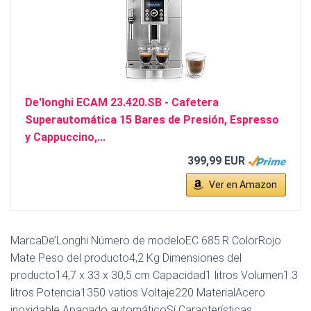
De'longhi ECAM 23.420.SB - Cafetera
Superautomática 15 Bares de Presión, Espresso
y Cappuccino,...
399,99 EUR
Ver en Amazon
MarcaDe’Longhi Número de modeloEC 685.R ColorRojo
Mate Peso del producto4,2 Kg Dimensiones del
producto14,7 x 33 x 30,5 cm Capacidad1 litros Volumen1.3
litros Potencia1350 vatios Voltaje220 MaterialAcero
inoxidable Apagado automáticoSí Características