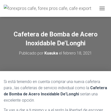
C
A
M
B
I
Cafetera de Bomba de Acero
A
R
Inoxidable De’Longhi
M
O
Publicado por
Kuauka
el
febrero 18, 2021
D
O
D
E
N
A
Si está teniendo en cuenta comprar una nueva cafetera
V
para , las cafeteras de servicio individual como la
Cafetera
E
G
de Bomba de Acero Inoxidable De’Longhi
serían una
A
excelente opción.
C
I
Te vas a dar a ti mismo y a el resto la libertad de escoger