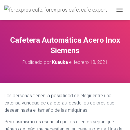
C
A
M
B
I
Cafetera Automática Acero Inox
A
R
Siemens
M
O
Publicado por
Kuauka
el
febrero 18, 2021
D
O
D
E
N
A
Las personas tienen la posibilidad de elegir entre una
V
extensa variedad de cafeteras, desde los colores que
E
G
desean hasta el tamaño de las máquinas.
A
C
Pero asimismo es esencial que los clientes sepan qué
I
género de máquina necesitan en su casa u oficina. Una de