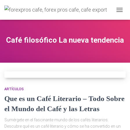
C
A
M
B
I
Café filosófico La nueva tendencia
A
R
M
O
D
O
D
E
N
ARTÍCULOS
A
Que es un Café Literario – Todo Sobre
V
E
el Mundo del Café y las Letras
G
A
C
Sumérgete en el fascinante mundo de los cafés literarios.
I
Descubre qué es un café literario y cómo se ha convertido en un