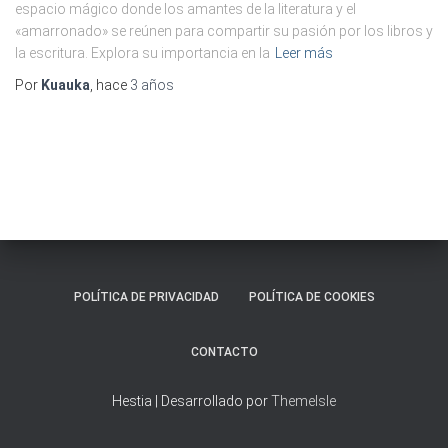
Ó
espacio mágico donde los amantes de la literatura y el
N
«amarronado» se reúnen para compartir su pasión por los libros y
la escritura. Explora su importancia en la
Leer más
Por
Kuauka
, hace
3 años
POLÍTICA DE PRIVACIDAD
POLÍTICA DE COOKIES
CONTACTO
Hestia | Desarrollado por
ThemeIsle