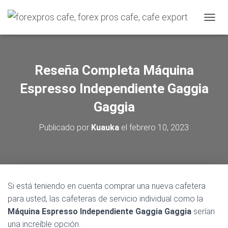
C
A
M
B
I
Reseña Completa Máquina
A
R
Espresso Independiente Gaggia
M
O
Gaggia
D
O
Publicado por
Kuauka
el
febrero 10, 2023
D
E
N
A
V
E
Si está teniendo en cuenta comprar una nueva cafetera
G
para usted, las cafeteras de servicio individual como la
A
C
Máquina Espresso Independiente Gaggia Gaggia
serían
I
una increíble opción.