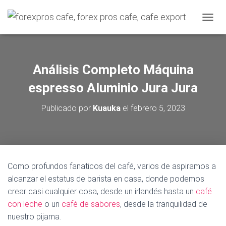
C
A
M
B
I
Análisis Completo Máquina
A
R
espresso Aluminio Jura Jura
M
O
Publicado por
Kuauka
el
febrero 5, 2023
D
O
D
E
N
A
Como profundos fanaticos del café, varios de aspiramos a
V
alcanzar el estatus de barista en casa, donde podemos
E
G
crear casi cualquier cosa, desde un irlandés hasta un
café
A
con leche
o un
café de sabores
, desde la tranquilidad de
C
nuestro pijama.
I