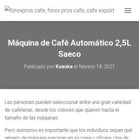
C
A
M
B
I
Máquina de Café Automático 2,5L
A
R
Saeco
M
O
Publicado por
Kuauka
el
febrero 18, 2021
D
O
D
E
N
A
Las personas pueden seleccionar entre una gran variedad
V
de cafeteras, desde los colores que quieren hasta el
E
G
tamaño de las máquinas.
A
C
Pero asimismo es importante que los individuos sepan qué
I
género de máquina precisan en su casa u oficina. Una de