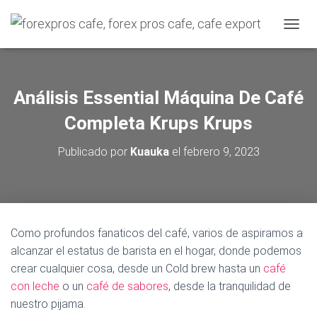
C
A
M
B
I
Análisis Essential Máquina De Café
A
R
Completa Krups Krups
M
O
Publicado por
Kuauka
el
febrero 9, 2023
D
O
D
E
N
A
Como profundos fanaticos del café, varios de aspiramos a
V
alcanzar el estatus de barista en el hogar, donde podemos
E
G
crear cualquier cosa, desde un Cold brew hasta un
café
A
con leche
o un
café de sabores
, desde la tranquilidad de
C
nuestro pijama.
I