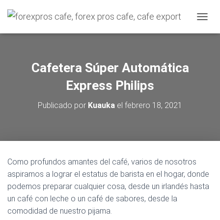
C
A
M
B
I
Cafetera Súper Automática
A
R
Express Philips
M
O
Publicado por
Kuauka
el
febrero 18, 2021
D
O
D
E
N
A
Como profundos amantes del café, varios de nosotros
V
aspiramos a lograr el estatus de barista en el hogar, donde
E
G
podemos preparar cualquier cosa, desde un irlandés hasta
A
un café con leche o un café de sabores, desde la
C
comodidad de nuestro pijama.
I