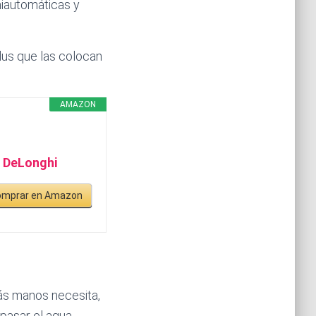
iautomáticas y
lus que las colocan
AMAZON
 DeLonghi
omprar en Amazon
ás manos necesita,
pasar el agua