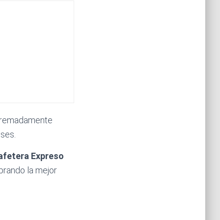
extremadamente
nses.
afetera Expreso
rando la mejor