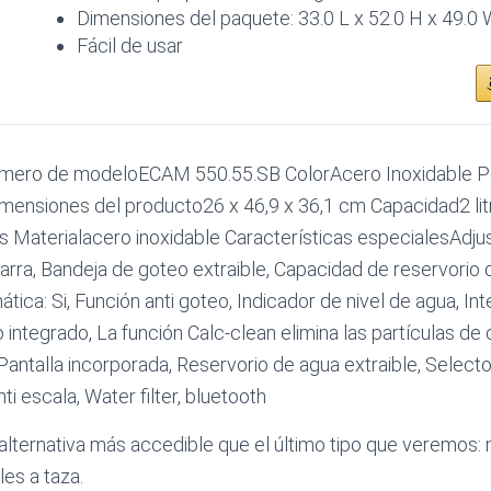
Dimensiones del paquete: 33.0 L x 52.0 H x 49.0 
Fácil de usar
ero de modeloECAM 550.55.SB ColorAcero Inoxidable P
mensiones del producto26 x 46,9 x 36,1 cm Capacidad2 lit
 Materialacero inoxidable Características especialesAdjus
jarra, Bandeja de goteo extraible, Capacidad de reservorio d
ica: Si, Función anti goteo, Indicador de nivel de agua, Int
ntegrado, La función Calc-clean elimina las partículas de c
 Pantalla incorporada, Reservorio de agua extraible, Selecto
ti escala, Water filter, bluetooth
lternativa más accedible que el último tipo que veremos:
les a taza.