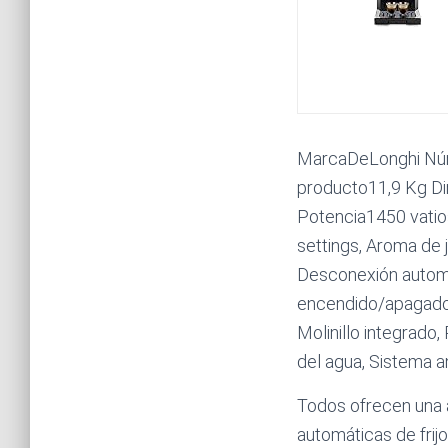
MarcaDeLonghi Núm
producto11,9 Kg Di
Potencia1450 vatios
settings, Aroma de 
Desconexión automát
encendido/apagado i
Molinillo integrado,
del agua, Sistema an
Todos ofrecen una a
automáticas de frijo