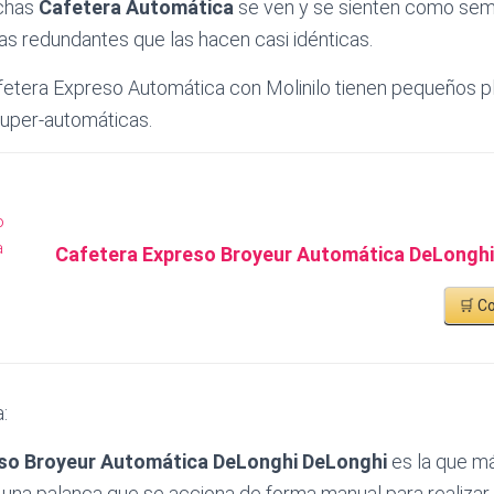
chas
Cafetera Automática
se ven y se sienten como sem
cas redundantes que las hacen casi idénticas.
fetera Expreso Automática con Molinilo tienen pequeños p
super-automáticas.
Cafetera Expreso Broyeur Automática DeLonghi
🛒 C
:
so Broyeur Automática DeLonghi DeLonghi
es la que m
una palanca que se acciona de forma manual para realizar 