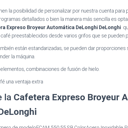
nen la posibilidad de personalizar por nuestra cuenta para p
ogramas detallados o bien la manera más sencilla es opta
ra Expreso Broyeur Automática DeLonghi DeLonghi
qu
 café preestablecidos desde varios grifos que se pueden p
ambién están estandarizadas, se pueden dar proporciones s
ender la máquina.
, elementos, combinaciones de fusión de hielo.
fé una ventaja extra
e la
Cafetera Expreso Broyeur 
 DeLonghi
ero de modeloECAM 550.55.SB ColorAcero Inoxidable P