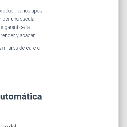
roducir varios tipos
r por una escala
e garantice la
render y apagar.
imilares de café a
Automática
eso del