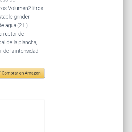
ros Volumen2 litros
table grinder
e agua (2 L),
erruptor de
al de la plancha,
r de la intensidad
 Comprar en Amazon