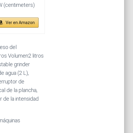
W (centimeters)
Ver en Amazon
eso del
ros Volumen2 litros
table grinder
e agua (2 L),
erruptor de
al de la plancha,
r de la intensidad
 máquinas