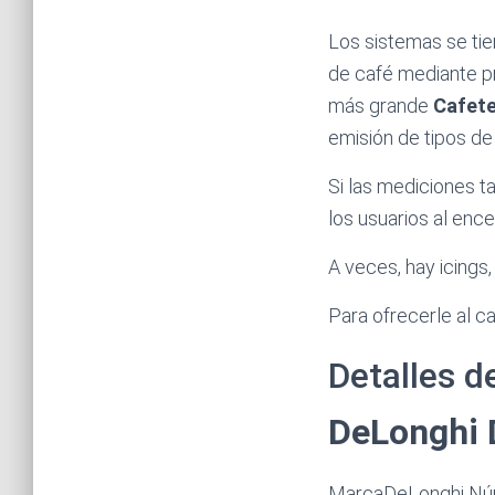
Los sistemas se tie
de café mediante pr
más grande
Cafete
emisión de tipos de
Si las mediciones t
los usuarios al enc
A veces, hay icings
Para ofrecerle al ca
Detalles d
DeLonghi
MarcaDeLonghi Núm