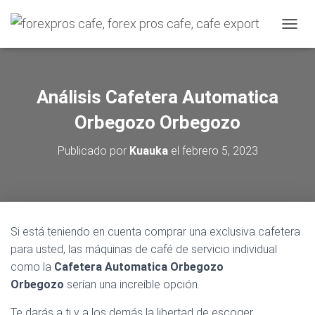
C
A
M
B
I
Análisis Cafetera Automatica
A
R
Orbegozo Orbegozo
M
O
Publicado por
Kuauka
el
febrero 5, 2023
D
O
D
E
N
A
Si está teniendo en cuenta comprar una exclusiva cafetera
V
para usted, las máquinas de café de servicio individual
E
G
como la
Cafetera Automatica Orbegozo
A
Orbegozo
serían una increíble opción.
C
I
Te darás a ti y a los demás la libertad de escoger