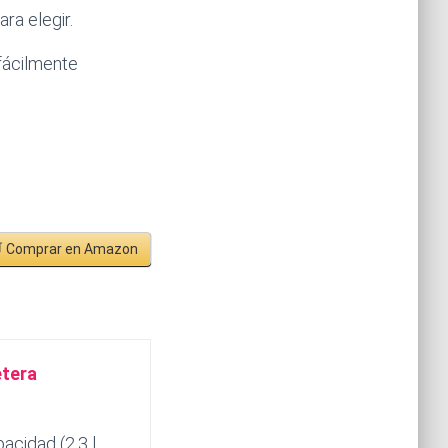
ra elegir.
fácilmente
 Comprar en Amazon
etera
acidad (2,3 l