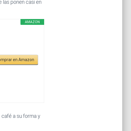
 las ponen casi en
AMAZON
omprar en Amazon
 café a su forma y