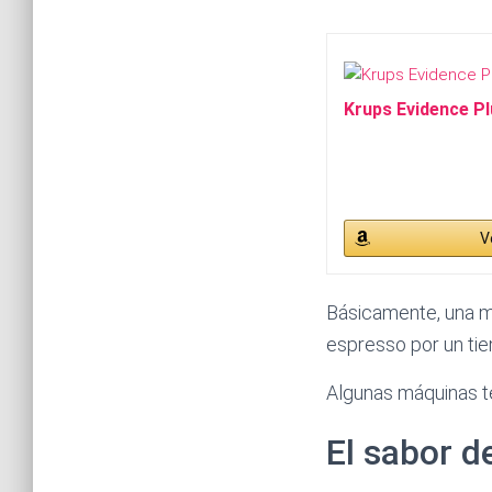
Krups Evidence Pl
V
Básicamente, una má
espresso por un ti
Algunas máquinas t
El sabor d