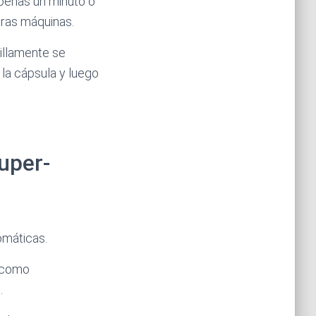
apenas un minuto o
tras máquinas.
illamente se
la cápsula y luego
super-
omáticas.
n como
.