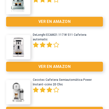
Ver en Amazon >
VER EN AMAZON
DeLonghi ECAM21.117.W S11 Cafetera
automatic
VER EN AMAZON
Cecotec Cafetera Semiautomática Power
Instant-ccino 20 Chic
Ver en Amazon >