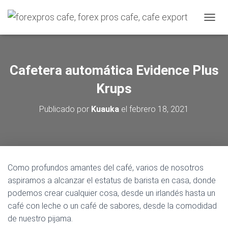
C
A
M
B
I
Cafetera automática Evidence Plus
A
R
Krups
M
O
Publicado por
Kuauka
el
febrero 18, 2021
D
O
D
E
N
A
Como profundos amantes del café, varios de nosotros
V
aspiramos a alcanzar el estatus de barista en casa, donde
E
G
podemos crear cualquier cosa, desde un irlandés hasta un
A
café con leche o un café de sabores, desde la comodidad
C
de nuestro pijama.
I