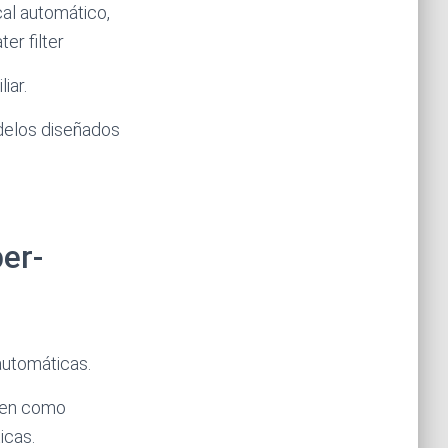
cal automático,
er filter
iar.
delos diseñados
per-
automáticas.
ten como
icas.