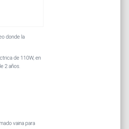
eo donde la
éctrica de 110W, en
e 2 años.
lamado vaina para