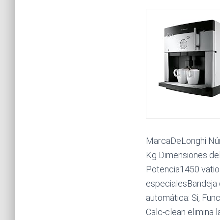
MarcaDeLonghi Núm
Kg Dimensiones del
Potencia1450 vatio
especialesBandeja d
automática: Si, Fun
Calc-clean elimina l