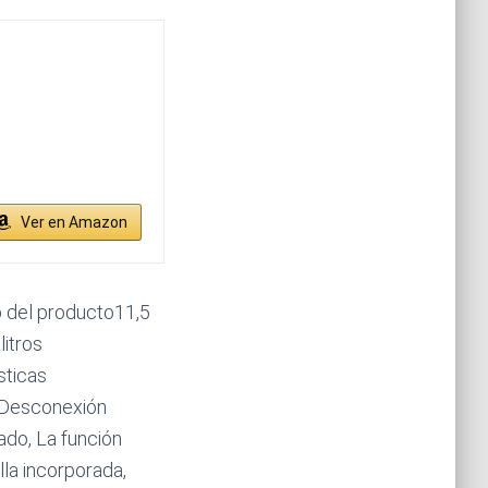
Ver en Amazon
del producto11,5
itros
sticas
, Desconexión
ado, La función
lla incorporada,