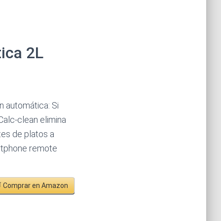
ica 2L
n automática: Si
Calc-clean elimina
tes de platos a
artphone remote
 Comprar en Amazon