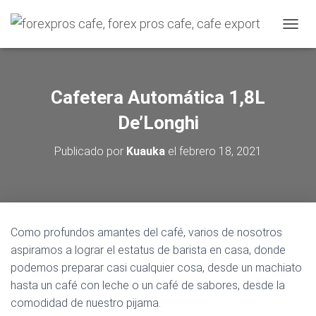
C
A
M
B
I
Cafetera Automática 1,8L
A
R
De’Longhi
M
O
Publicado por
Kuauka
el
febrero 18, 2021
D
O
D
E
N
A
Como profundos amantes del café, varios de nosotros
V
aspiramos a lograr el estatus de barista en casa, donde
E
G
podemos preparar casi cualquier cosa, desde un machiato
A
hasta un café con leche o un café de sabores, desde la
C
comodidad de nuestro pijama.
I