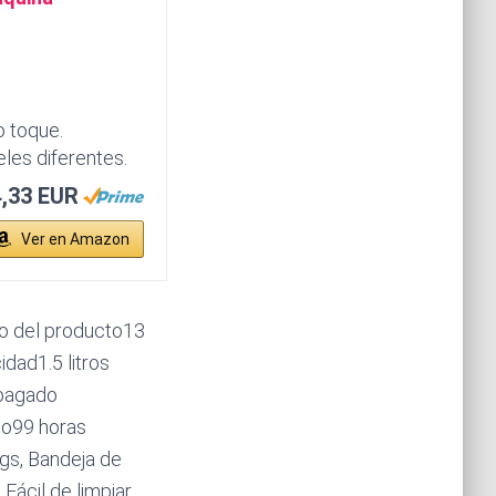
o toque.
les diferentes.
,33 EUR
Ver en Amazon
o del producto13
dad1.5 litros
Apagado
to99 horas
ngs, Bandeja de
Fácil de limpiar,