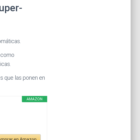
super-
omáticas.
n como
icas.
s que las ponen en
AMAZON
omprar en Amazon