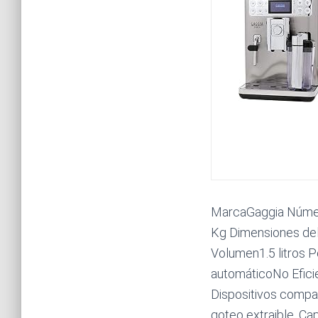
MarcaGaggia Númer
Kg Dimensiones del
Volumen1.5 litros 
automáticoNo Efici
Dispositivos compat
goteo extraible, Cap