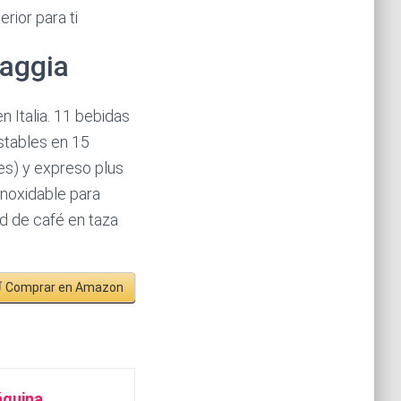
rior para ti
Gaggia
 Italia. 11 bebidas
ustables en 15
les) y expreso plus
inoxidable para
d de café en taza
 Comprar en Amazon
áquina