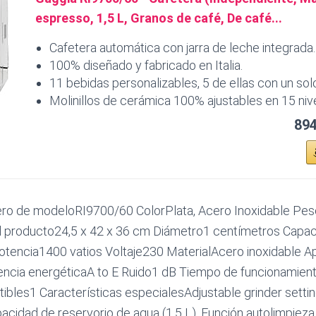
espresso, 1,5 L, Granos de café, De café...
Cafetera automática con jarra de leche integrada.
100% diseñado y fabricado en Italia.
11 bebidas personalizables, 5 de ellas con un sol
Molinillos de cerámica 100% ajustables en 15 nive
894
o de modeloRI9700/60 ColorPlata, Acero Inoxidable Pes
 producto24,5 x 42 x 36 cm Diámetro1 centímetros Capaci
Potencia1400 vatios Voltaje230 MaterialAcero inoxidable 
encia energéticaA to E Ruido1 dB Tiempo de funcionamien
ibles1 Características especialesAdjustable grinder setti
acidad de reservorio de agua (1,5 L), Función autolimpieza, 